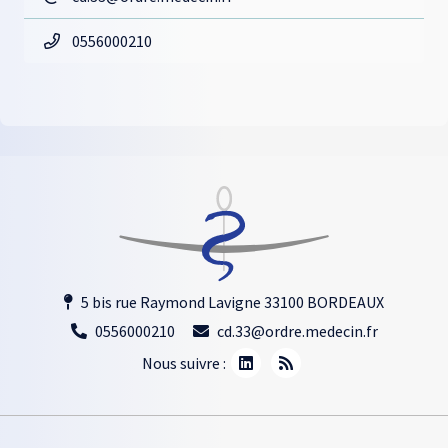
0556000210
5 bis rue Raymond Lavigne 33100 BORDEAUX
0556000210
cd.33@ordre.medecin.fr
Nous suivre :
Footer